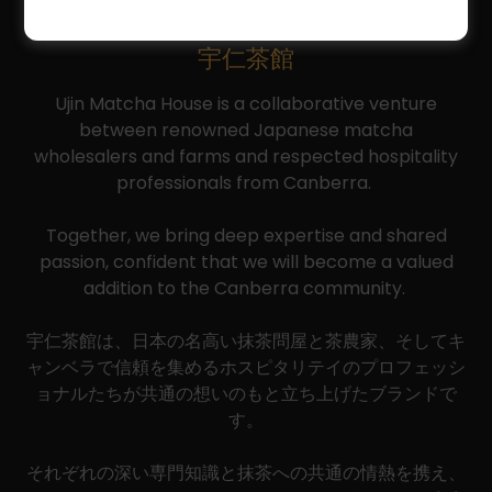
宇仁茶館
Ujin Matcha House is a collaborative venture
between renowned Japanese matcha
wholesalers and farms and respected hospitality
professionals from Canberra.
Together, we bring deep expertise and shared
passion, confident that we will become a valued
addition to the Canberra community.
宇仁茶館は、日本の名高い抹茶問屋と茶農家、そしてキ
ャンベラで信頼を集めるホスピタリテイのプロフェッシ
ョナルたちが共通の想いのもと立ち上げたブランドで
す。
それぞれの深い専門知識と抹茶への共通の情熱を携え、