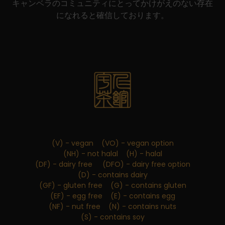
キャンベラのコミュニティにとってかけがえのない存在
になれると確信しております。
(V) - vegan (VO) - vegan option
(NH) - not halal (H) - halal
(DF) - dairy free (DFO) - dairy free option
(D) - contains dairy
(GF) - gluten free (G) - contains gluten
(EF) - egg free (E) - contains egg
(NF) - nut free (N) - contains nuts
(S) - contains soy