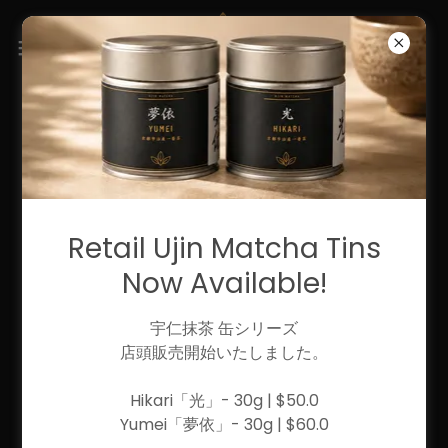
ABOUT UJIN MATCHA
HOUSE
Retail Ujin Matcha Tins
Now Available!
宇仁抹茶 缶シリーズ
店頭販売開始いたしました。
Hikari「光」- 30g | $50.0
Yumei「夢依」- 30g | $60.0